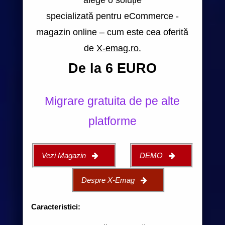
specializată pentru eCommerce -
magazin online – cum este cea oferită
de
X-emag.ro.
De la 6 EURO
Migrare gratuita de pe alte
platforme
Vezi Magazin
DEMO
Despre X-Emag
Caracteristici: