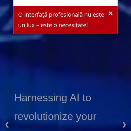
×
O interfață profesională nu este
un lux – este o necesitate!
Harnessing AI to
revolutionize your
❮
❯