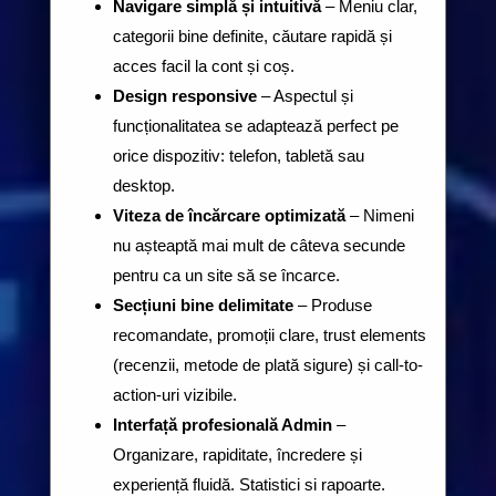
Navigare simplă și intuitivă
– Meniu clar,
categorii bine definite, căutare rapidă și
acces facil la cont și coș.
Design responsive
– Aspectul și
funcționalitatea se adaptează perfect pe
orice dispozitiv: telefon, tabletă sau
desktop.
Viteza de încărcare optimizată
– Nimeni
nu așteaptă mai mult de câteva secunde
pentru ca un site să se încarce.
Secțiuni bine delimitate
– Produse
recomandate, promoții clare, trust elements
(recenzii, metode de plată sigure) și call-to-
action-uri vizibile.
Interfață profesională Admin
–
Organizare, rapiditate, încredere și
experiență fluidă. Statistici si rapoarte.