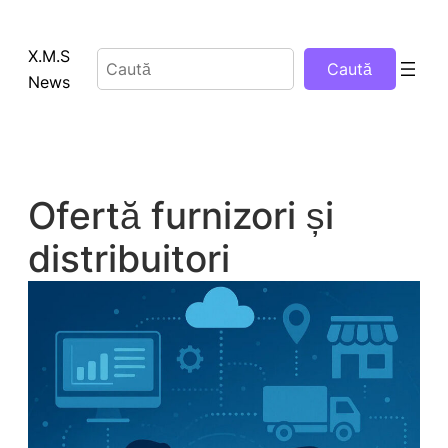
Sari
la
X.M.S
Caută
Caută
conținut
News
Ofertă furnizori și
distribuitori